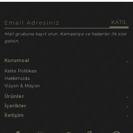
Mail grubuna kayıt olun. Kampanya ve haberler ilk size
gelsin.
Kurumsal
Kalite Politikası
Hakkımızda
Vizyon & Misyon
Ürünler
İçerikler
İletişim