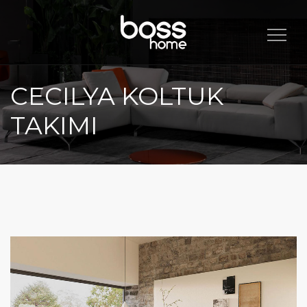
Toggl
naviga
CECILYA KOLTUK
TAKIMI